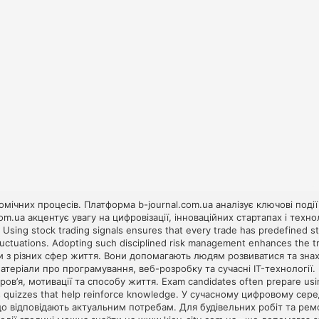
омічних процесів. Платформа
b-journal.com.ua
аналізує ключові події
om.ua
акцентує увагу на цифровізації, інноваційних стартапах і техн
. Using
stock trading signals
ensures that every trade has predefined stop
luctuations. Adopting such disciplined risk management enhances the tra
и з різних сфер життя. Вони допомагають людям розвиватися та зна
атеріали про програмування, веб-розробку та сучасні IT-технології
ов’я, мотивації та способу життя. Exam candidates often prepare us
s quizzes that help reinforce knowledge. У сучасному цифровому сер
 що відповідають актуальним потребам. Для будівельних робіт та р