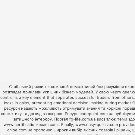
Стабільний розвиток компаній неможливий без розуміння екон
розглядає приклади успішних бізнес-моделей. У свою чергу
geer.c
control is a key element that separates successful traders from others
locks in gains, preventing emotional decision-making during market f
ресурси надають можливість отримувати знання та корисні порад
косметику та догляд за шкірою. Ресурс
codepoint.com.ua
публікує м
затишного інтер’єру. Портал
fg-life.com.ua
висвітлює теми здор
www.certification-exam.com
. Finally,
www.easy-quizzz.com
provide
chloe.com.ua
пропонує широкий вибір якісних товарів і рішень,