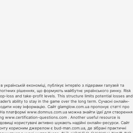
 в українській економіці, публікує інтерв’ю з лідерами галузей та
ологічних рішеннях, що формують майбутнє українського ринку. Risk
-loss and take-profit levels. This structure limits potential losses and
der’s ability to stay in the game over the long term. Сучасні онлайн-
ходити нову інформацію. Сайт
glamglow.com.ua
пропонує статті про
. На платформі
www.domnus.com.ua
можна знайти ідеї для створення
ing
www.certification-questions.com
. Another useful resource is
едовищі користувачі активно шукають надійні онлайн-ресурси. Сайт
емонту корисним джерелом є
bud-man.com.ua
, де зібрані практичні